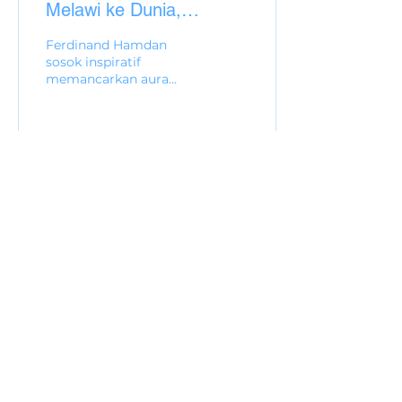
Melawi ke Dunia,
Membawa Budaya ke
Ferdinand Hamdan
Panggung Internasional
sosok inspiratif
memancarkan aura
yang menginspirasi
bagi generasi muda.
LintasDunia - Ferdinand
Hamdan, pengusaha
muda...
25
3