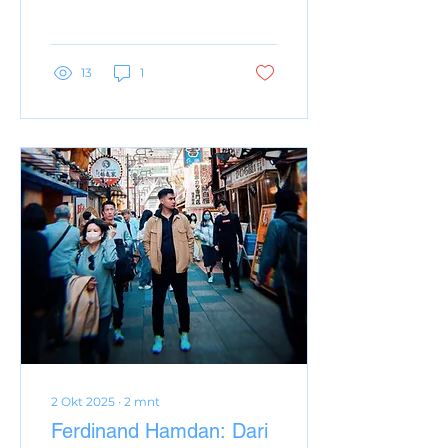
Emirates resmi
memberlakukan aturan
baru terkait...
13
1
2 Okt 2025
∙
2
mnt
Ferdinand Hamdan: Dari