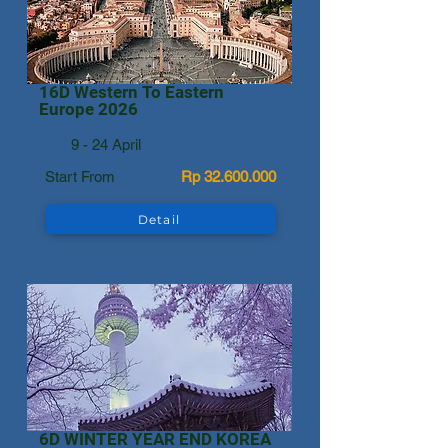
16D Western To Eastern
Europe 2026
9 - 24 April
Start From
Rp
32.600.000
Detail
6D WINTER YEAR END KOREA