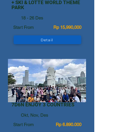
+ SKI & LOTTE WORLD THEME
PARK
18 - 26 Des
Start From
Rp 15,990,000
Detail
7D6N ENJOY 3 COUNTRIES
Okt, Nov, Des
Start From
Rp
6.890.000