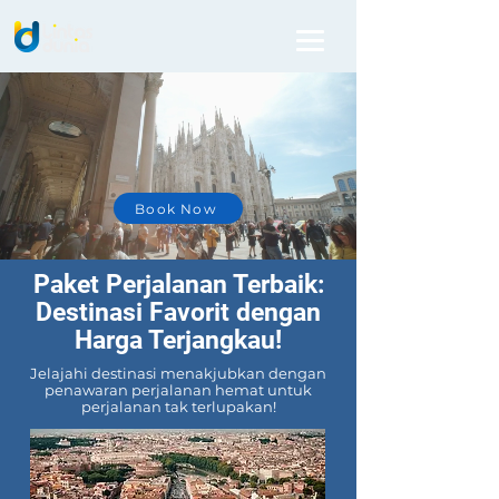
The World is Yours
Book Now
Paket Perjalanan Terbaik:
Destinasi Favorit dengan
Harga Terjangkau!
Jelajahi destinasi menakjubkan dengan
penawaran perjalanan hemat untuk
perjalanan tak terlupakan!