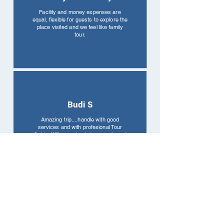
Facility and money expenses are
equal, flexible for guests to explore the
place visited and we feel like family
tour.
Budi S
Amazing trip....handle with good
services and with profesional Tour
Guide. Will come back here again and
surely will always be with Lintas Dunia
😎
Momen Tak Terlupakan di