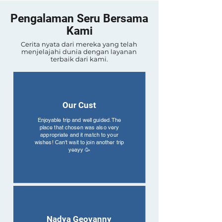
Pengalaman Seru Bersama
Kami
Cerita nyata dari mereka yang telah
menjelajahi dunia dengan layanan
terbaik dari kami.
Our Cust
Enjoyable trip and well guided. The
place that chosen was also very
appropriate and it match to your
wishes! Can't wait to join another trip
yeayy 🥳
Nadya Geovanny