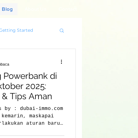
Blog
About Us
Contact
Getting Started
mbaca
g Powerbank di
ktober 2025:
 & Tips Aman
s by : dubai-immo.com
 kemarin, maskapai
rlakukan aturan baru