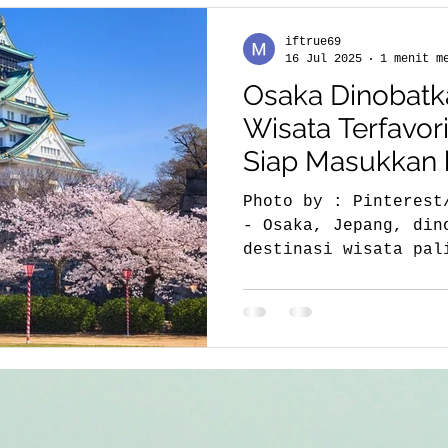
iftrue69
16 Jul 2025
1 menit m
Osaka Dinobatk
Wisata Terfavor
Siap Masukkan k
Photo by : Pinterest
- Osaka, Jepang, dinobatkan sebagai
destinasi wisata pal
tahun ini oleh...