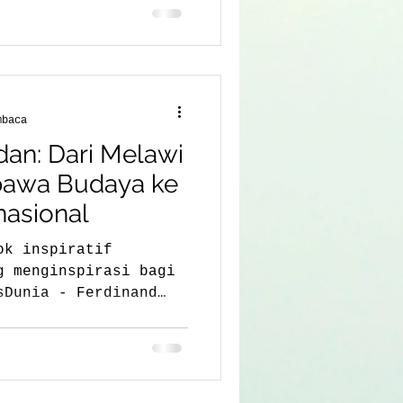
mbaca
an: Dari Melawi
bawa Budaya ke
nasional
ok inspiratif
g menginspirasi bagi
sDunia - Ferdinand
da...