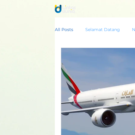
All Posts
Selamat Datang
N