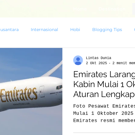
Home
Destination
usantara
Internasional
Hobi
Blogging Tips
Lintas Dunia
2 Okt 2025
2 menit me
Emirates Laran
Kabin Mulai 1 O
Aturan Lengkap
Foto Pesawat Emirate
Mulai 1 Oktober 2025
Emirates resmi membe
terkait...