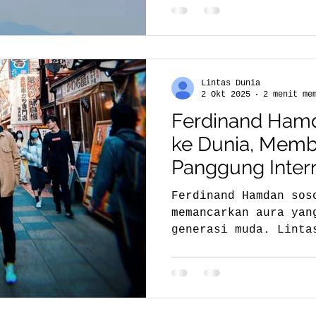
Lintas Dunia
2 Okt 2025
2 menit me
Ferdinand Hamd
ke Dunia, Mem
Panggung Inter
Ferdinand Hamdan sos
memancarkan aura yan
generasi muda. Linta
Hamdan, pengusaha mu